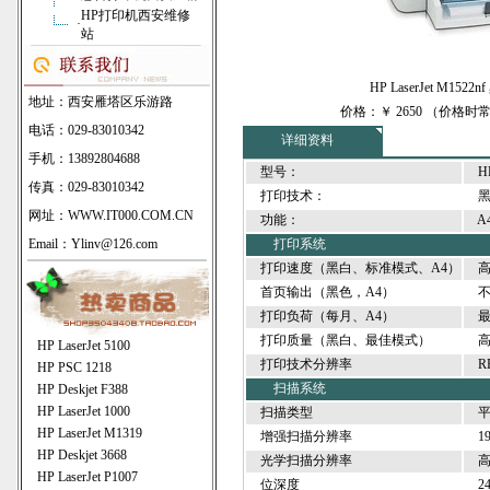
HP打印机西安维修
·
站
HP LaserJet M15
地址：西安雁塔区乐游路
价格：￥ 2650 （价格
电话：029-83010342
详细资料
手机：13892804688
型号：
HP 
传真：029-83010342
打印技术：
黑
网址：
WWW.IT000.COM.CN
功能：
A
Email：Ylinv@126.com
打印系统
打印速度（黑白、标准模式、A4）
高达
首页输出（黑色，A4）
不到
打印负荷（每月、A4）
最高
打印质量（黑白、最佳模式）
高达 
HP LaserJet 5100
打印技术分辨率
REt
HP PSC 1218
扫描系统
HP Deskjet F388
HP LaserJet 1000
扫描类型
平
HP LaserJet M1319
增强扫描分辨率
192
HP Deskjet 3668
光学扫描分辨率
高达 
HP LaserJet P1007
位深度
24