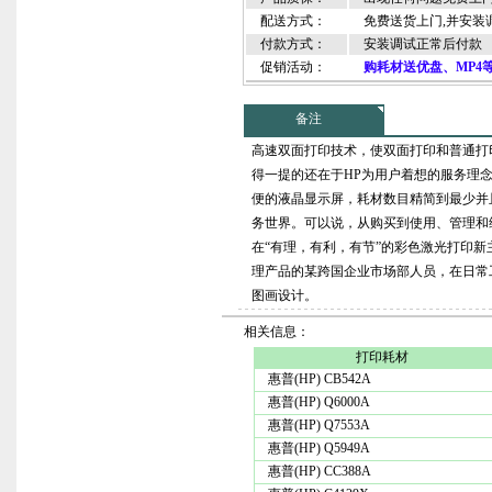
配送方式：
免费送货上门,并安装调
付款方式：
安装调试正常后付款
促销活动：
购耗材送优盘、MP4
备注
高速双面打印技术，使双面打印和普通打
得一提的还在于HP为用户着想的服务理
便的液晶显示屏，耗材数目精简到最少并
务世界。可以说，从购买到使用、管理和
在“有理，有利，有节”的彩色激光打印
理产品的某跨国企业市场部人员，在日常
图画设计。
相关信息：
打印耗材
惠普(HP) CB542A
惠普(HP) Q6000A
惠普(HP) Q7553A
惠普(HP) Q5949A
惠普(HP) CC388A